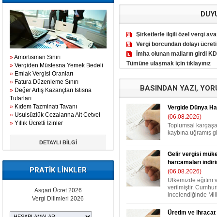
DUY
Şirketlerle ilgili özel vergi ava
Vergi borcundan dolayı ücretin
İmha olunan malların girdi KD
»
Amortisman Sınırı
Tümüne ulaşmak için tıklayınız
»
Vergiden Müstesna Yemek Bedeli
»
Emlak Vergisi Oranları
»
Fatura Düzenleme Sınırı
BASINDAN YAZI, YO
»
Değer Artış Kazançları İstisna
Tutarları
»
Kıdem Tazminatı Tavanı
Vergide Dünya Hall
»
Usulsüzlük Cezalarına Ait Cetvel
(06.08.2026)
»
Yıllık Ücretli İzinler
Toplumsal kargaşa
kaybına uğramış gib
DETAYLI BİLGİ
Gelir vergisi müke
harcamaları indir
PRATİK LİNKLER
(06.08.2026)
Ülkemizde eğitim 
verilmiştir. Cumhur
Asgari Ücret 2026
incelendiğinde Mill
Vergi Dilimleri 2026
Üretim ve ihracat 