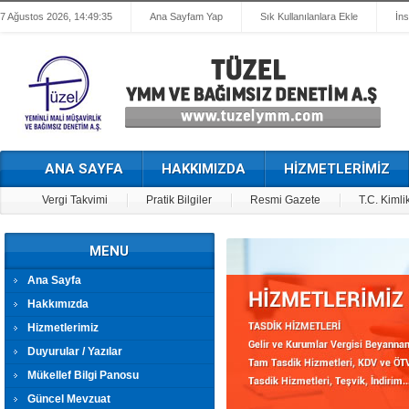
7 Ağustos 2026, 14:49:35
Ana Sayfam Yap
Sık Kullanılanlara Ekle
İn
ANA SAYFA
HAKKIMIZDA
HİZMETLERİMİZ
Vergi Takvimi
Pratik Bilgiler
Resmi Gazete
T.C. Kimli
MENU
Ana Sayfa
Hakkımızda
Hizmetlerimiz
Duyurular / Yazılar
Mükellef Bilgi Panosu
Güncel Mevzuat