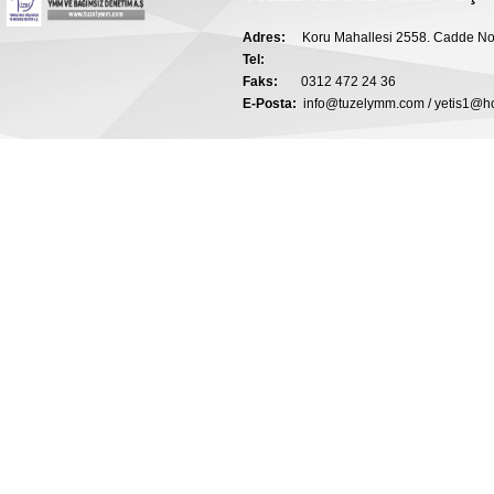
Adres:
Koru Mahallesi 2558. Cadde N
Tel:
Faks:
0312 472 24 36
E-Posta:
info@tuzelymm.com /
yetis1@h