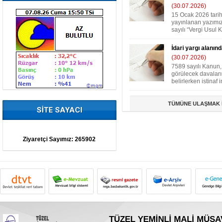
(30.07.2026)
15 Ocak 2026 tari
yayınlanan yazımız
sayılı “Vergi Usul K
İdari yargı alanınd
(30.07.2026)
7589 sayılı Kanun,
görülecek davalar
belirlerken istinaf i
TÜMÜNE ULAŞMAK İ
SİTE SAYACI
Ziyaretçi Sayımız:
265902
TÜZEL YEMİNLİ MALİ MÜŞAV