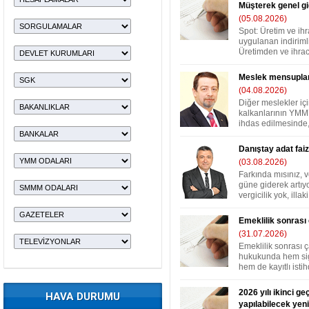
Müşterek genel gi
(05.08.2026)
Spot: Üretim ve ih
uygulanan indirimli
Üretimden ve ihraca
Meslek mensuplar
(04.08.2026)
Diğer meslekler iç
kalkanlarının YMM’
ihdas edilmesinde,
Danıştay adat faizi
(03.08.2026)
Farkında mısınız, v
güne giderek artıyo
vergicilik yok, illaki i
Emeklilik sonrası
(31.07.2026)
Emeklilik sonrası 
hukukunda hem sigo
hem de kayıtlı istih
2026 yılı ikinci g
HAVA DURUMU
yapılabilecek ye